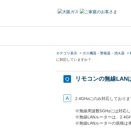
カテゴリ表示
>
ガス機器・警報器・消火器
>
に対応していますか？
リモコンの無線LAN
2.4GHzにのみ対応しており
※無線周波数5GHzには対応
※
無線LANルーター
は、2.4
※
無線LANルーター
の規格は