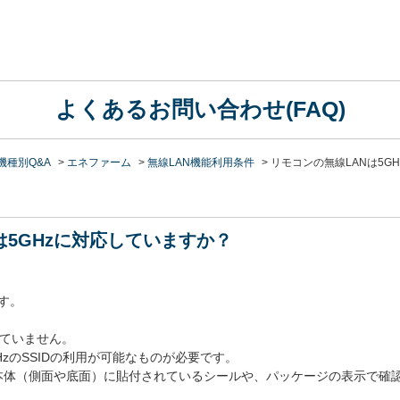
よくあるお問い合わせ(FAQ)
機種別Q&A
>
エネファーム
>
無線LAN機能利用条件
>
リモコンの無線LANは5GH
は5GHzに対応していますか？
ます。
していません。
GHzのSSIDの利用が可能なものが必要です。
本体（側面や底面）に貼付されているシールや、パッケージの表示で確