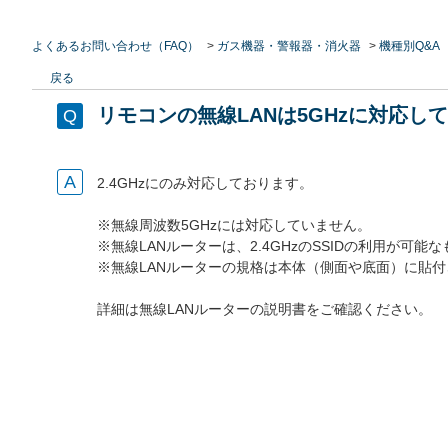
よくあるお問い合わせ（FAQ）
>
ガス機器・警報器・消火器
>
機種別Q&A
戻る
リモコンの無線LANは5GHzに対応し
2.4GHzにのみ対応しております。
※無線周波数5GHzには対応していません。
※
無線LANルーター
は、2.4GHzのSSIDの利用が可能
※
無線LANルーター
の規格は本体（側面や底面）に貼付
詳細は
無線LANルーター
の説明書をご確認ください。