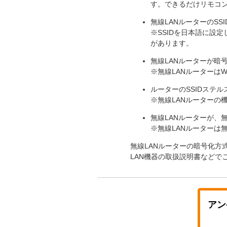
す。できるだけリモコ
無線LANルーター
のSS
※SSIDを日本語に設定
があります。
無線LANルーター
が暗
※
無線LANルーター
はW
ルーターのSSIDステ
※
無線LANルーター
の
無線LANルーター
が、無
※
無線LANルーター
は無
無線LANルーター
の暗号化方式
LAN機器の取扱説明書などで
アン