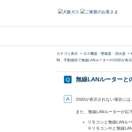
カテゴリ表示
>
ガス機器・警報器・消火器
>
時、手動接続で無線LANルーターのSSIDが表
無線LANルーターと
SSIDが表示されない場合に
また、
無線LANルーター
が以
リモコンと
無線LANル
※リモコンやと
無線LA