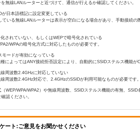
ンを
無線LANルーター
と近づけて、通信が行えるか確認してください。
IDが日本語標記に設定変更している
している
無線LANルーター
は表示が空白になる場合があり、手動接続の際
号化されていない、もしくはWEPで暗号化されている
PA2/WPAの暗号化方式に対応したものが必要です。
ルスモードが有効になっている
機種によってはANY接続拒否設定により、自動的にSSIDステルス機能が
線周波数2.4GHzに対応していない
線周波数2.4GHz対応で、2.4GHzのSSIDが利用可能なものが必要です
（WEP/WPA/WPA2）や無線周波数、SSIDステルス機能の有無、SS
ご確認ください。
ケート:ご意見をお聞かせください