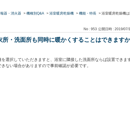
警報器・消火器
>
機種別Q&A
>
浴室暖房乾燥機
>
機能・特長
>
浴室暖房乾燥機は
No : 953
公開日時 : 2019/07/1
衣所・洗面所も同時に暖かくすることはできます
種を選択していただきますと、浴室に隣接した洗面所ならば設置できます
できない場合がありますので事前確認が必要です。