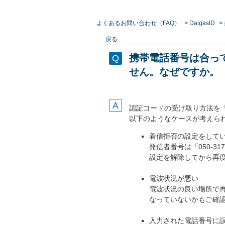
よくあるお問い合わせ（FAQ）
>
DaigasID
>
戻る
携帯電話番号は合っ
せん。なぜですか。
認証コードの受け取り方法を
以下のようなケースが考えら
着信拒否の設定をして
発信者番号は「050-3
設定を解除してから再
電波状況が悪い
電波状況の良い場所で
なっていないかもご確
入力された電話番号に