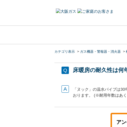
カテゴリ表示
>
ガス機器・警報器・消火器
>
床暖房の耐久性は何
「ヌック」の温水パイプは30
おります。 (※耐用年数はあ
アン