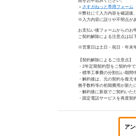
開をお申込みください。
＞
さすガねっと専用フォーム
※弊社にて入力内容を確認後
※入力内容に誤りや不明点が
お支払い後フォームからのお
ご契約解除による注意点は以
※営業日は土日・祝日・年末年
【契約解除によるご注意点】
・2年定期契約型をご契約中
・標準工事費の分割払い期間
・解約後は、元の契約を復元
務手数料等の初期費用が新た
・解約後に新規でご契約いた
・固定電話サービスを再度契
アン