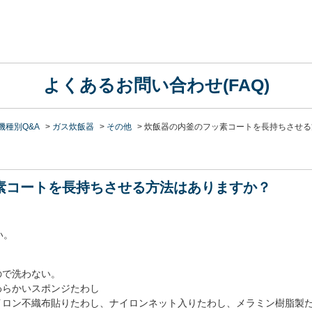
よくあるお問い合わせ(FAQ)
機種別Q&A
>
ガス炊飯器
>
その他
>
炊飯器の内釜のフッ素コートを長持ちさせる
素コートを長持ちさせる方法はありますか？
い。
ので洗わない。
わらかいスポンジたわし
イロン不織布貼りたわし、ナイロンネット入りたわし、メラミン樹脂製