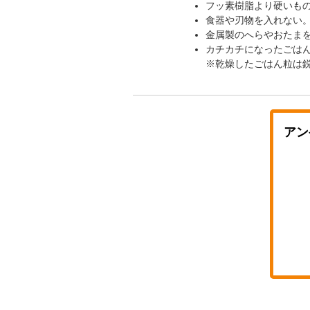
フッ素樹脂より硬いも
食器や刃物を入れない
金属製のへらやおたま
カチカチになったごは
※乾燥したごはん粒は
アン