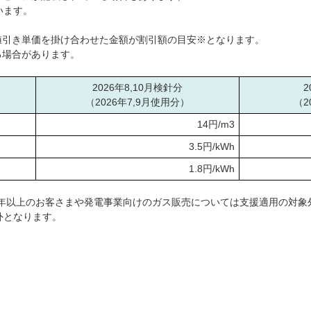
います。
。
値引き単価を掛け合わせた金額が割引額の目安※となります。
る場合があります。
2026年8,10月検針分
2
（2026年7,9月使用分）
（2
14円/m3
3.5円/kWh
1.8円/kWh
m3/年以上のお客さまや発電事業向けのガス販売については支援適用の対
外となります。