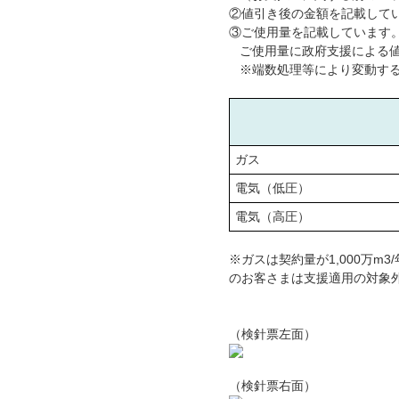
②値引き後の金額を記載して
③ご使用量を記載しています
ご使用量に政府支援による
※端数処理等により変動す
ガス
電気（低圧）
電気（高圧）
※ガスは契約量が1,000万
のお客さまは支援適用の対象
（検針票左面）
（検針票右面）