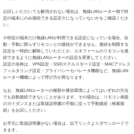
お試しいただいても解消されない場合は、
無線LANルーター
側で特
定の端末にのみ接続できる設定※になっていないかをご確認くださ
い。
※特定の端末だけ無線LANが利用できる設定になっている場合、自
動・手動に限らずリモコンとの接続ができません。接続を制限する
設定を一時的に解除していただくか、エネファームのリモコンを接
続できるように
無線LANルーター
の設定を変更してください。
設定の名称は、VPN設定・SSIDステルスモード設定・MACアドレス
フィルタリング設定・プライバシーセパレータ機能など、
無線LAN
ルーター
機種によって呼び方が異なります。
なお、
無線LANルーター
の種類や通信環境によってはいずれの方法
でも自動接続できないことがあります。その場合は、リモコン画面
のガイダンスまたは取扱説明書の手順に従って手動接続（検索接
続）をお試しください。
お手元に取扱説明書がない場合は、以下リンクよりダウンロードで
きます。