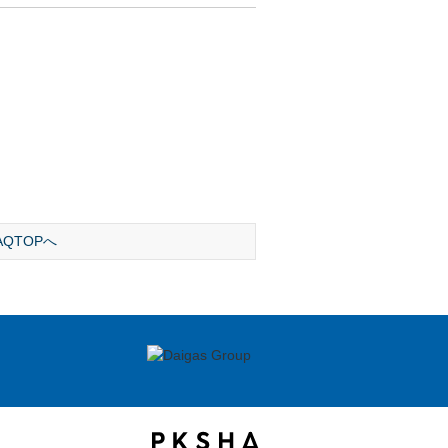
。
AQTOPへ