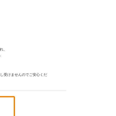
され、
、
申し受けませんのでご安心くだ