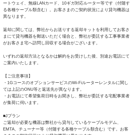
ートウェイ、無線LANカード、10ギガ対応ルーター等です（付随す
る各種ケーブル類含む）。お客さまのご契約状況により貸与機器は
異なります。
返却に関しては、弊社からお送りする返却キットを利用してお客さ
まにて貸与機器を郵送いただく場合と、弊社が委託する工事事業者
がお客さま宅へ訪問し回収する場合がございます。
いずれの返却方法となるかは解約をお受けした後、別途お電話にて
ご案内いたします。
【ご注意事項】
・1GコースのオプションサービスのWi-Fiルーターレンタルに関し
ては上記のONU等と返送先が異なります。
・お電話にて希望集荷日時をお聞きし、弊社が委託する宅配事業者
が集荷に伺います。
■Jプラン
ご返却が必要な機器は弊社から貸与しているケーブルモデム、
EMTA、チューナー等（付随する各種ケーブル類含む）です。お客