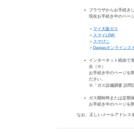
ブラウザからお手続き
現在お手続き中のペー
＞
マイ大阪ガス
＞
スマイLINK
＞
スマぴこ
＞
Daigasオンラインス
インターネット経由で
合（※）
お手続き中のページを
ださい。
※「ガス設備調査 訪
ガス開栓時または定期
お手続き中のページを
なお、正しいメールアドレス