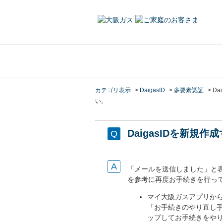
カテゴリ表示
>
DaigasID
>
多要素認証
>
D
い。
DaigasIDを新
「メールを送信しました」と
を参考に再度お手続きを行っ
マイ大阪ガスアプリか
「お手続きのやり直し
ップしてお手続きをや