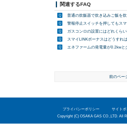
関連するFAQ
普通の炊飯器で炊き込みご飯を炊
警報停止スイッチを押してもスマ
ガスコンロの設置にはどれくらい
スマイLINKボーナスはどうすれ
エネファームの発電量が0.2kw
前のペー
プライバシーポリシー
サイトポ
Copyright (C) OSAKA GAS CO.,LTD. All R