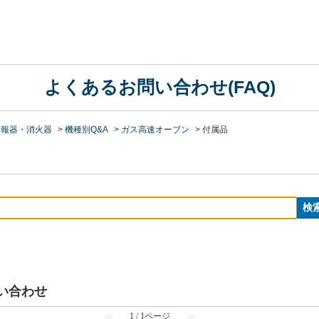
よくあるお問い合わせ(FAQ)
警報器・消火器
>
機種別Q&A
>
ガス高速オーブン
>
付属品
問い合わせ
≪
1 / 1ページ
≫