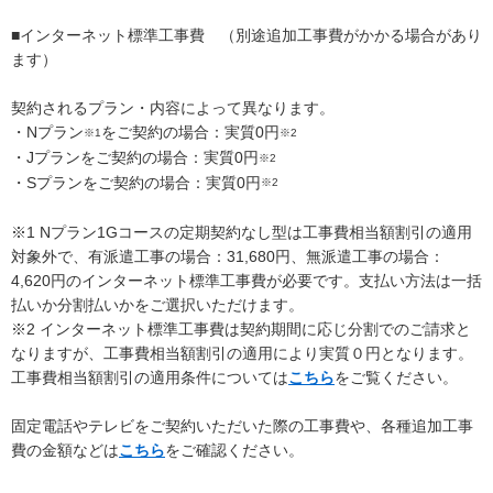
■インターネット標準工事費 （別途追加工事費がかかる場合があり
ます）
契約されるプラン・内容によって異なります。
・Nプラン
をご契約の場合：実質0円
※1
※2
・Jプランをご契約の場合：実質0円
※2
・Sプランをご契約の場合：実質0円
※2
※1 Nプラン1Gコースの定期契約なし型は工事費相当額割引の適用
対象外で、有派遣工事の場合：31,680円、無派遣工事の場合：
4,620円のインターネット標準工事費が必要です。支払い方法は一括
払いか分割払いかをご選択いただけます。
※2 インターネット標準工事費は契約期間に応じ分割でのご請求と
なりますが、工事費相当額割引の適用により実質０円となります。
工事費相当額割引の適用条件については
こちら
をご覧ください。
固定電話やテレビをご契約いただいた際の工事費や、各種追加工事
費の金額などは
こちら
をご確認ください。