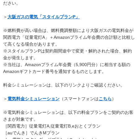
ださい。
＞
大阪ガスの電気「スタイルプランP」
※燃料費が高い場合は、燃料費調整額により大阪ガスの電気料金が
関西電力「従量電灯A」＋Amazonプライム年会費の合計額と比較し
て高くなる場合があります。
※スタイルプランPは契約期間途中で変更・解約された場合、解約
金が発生します。
※当社は、Amazonプライム年会費（5,900円分）に相当する額の
Amazonギフトカード番号を通知するものとします。
料金シミュレーションは、以下のリンクよりご確認ください。
＞
電気料金シミュレーション
（スマートフォンは
こちら
）
※電気料金シミュレーションは、以下の料金プランをご契約のお客
さまが対象です。
［関西電力］従量電灯A,従量電灯B,eおとくプラン
［auでんき］でんきMプラン