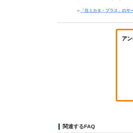
＞
「住ミカタ・プラス」のサ
アン
関連するFAQ