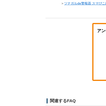
＞
ツナガルde警報器 スマぴ
アン
関連するFAQ