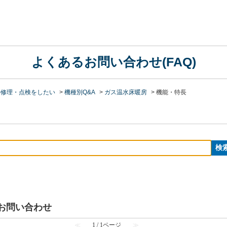
よくあるお問い合わせ(FAQ)
の修理・点検をしたい
>
機種別Q&A
>
ガス温水床暖房
>
機能・特長
るお問い合わせ
≪
1 / 1ページ
≫