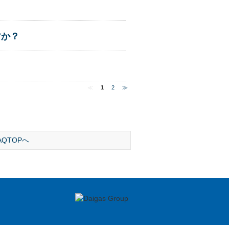
すか？
≪
1
2
≫
AQTOPへ