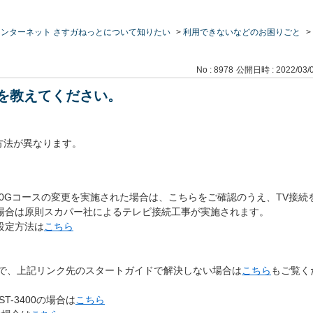
ンターネット さすガねっとについて知りたい
>
利用できないなどのお困りごと
>
No : 8978
公開日時 : 2022/03/0
法を教えてください。
方法が異なります。
10Gコースの変更を実施された場合は、こちらをご確認のうえ、TV接続
る場合は原則スカパー社によるテレビ接続工事が実施されます。
の設定方法は
こちら
方で、上記リンク先のスタートガイドで解決しない場合は
こちら
もご覧く
T-3400の場合は
こちら