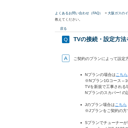
よくあるお問い合わせ（FAQ）
>
大阪ガスのイ
教えてください。
戻る
TVの接続・設定方
ご契約のプランによって設定
Nプランの場合は
こちら
※Nプラン1Gコース⇔
TVを新規で工事され
Nプランのスカパー! 
Jのプラン場合は
こちら
※Jプランをご契約の
SプランでチューナーがS