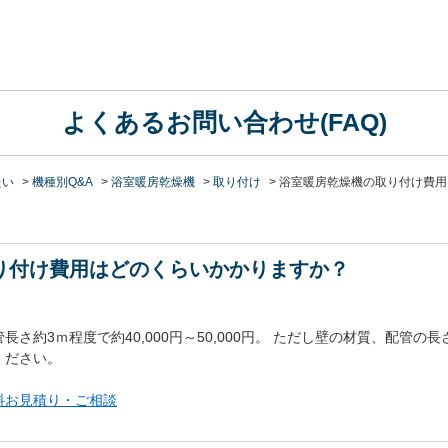
よくあるお問い合わせ(FAQ)
たい
>
機種別Q&A
>
浴室暖房乾燥機
>
取り付け
>
浴室暖房乾燥機の取り付け費用
り付け費用はどのくらいかかりますか？
さ約3ｍ程度で約40,000円～50,000円。 ただし壁の材質、配管
ください。
料お見積り・ご相談