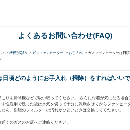
よくあるお問い合わせ(FAQ)
たい
>
機種別Q&A
>
ガスファンヒーター
>
お手入れ
>
ガスファンヒーターは日頃
？
は日頃どのようにお手入れ（掃除）をすればいい
ほこりを掃除機などで吸い取ってください。 さらに付着が気になる場合
。中性洗剤で洗った後は水気を切って十分に乾燥させてからファンヒー
ません。樹脂のフィルターの汚れがひどいときは交換してください。
お近くのガスのお店へご連絡ください。