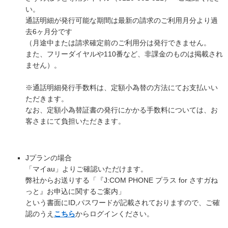
い。
通話明細が発行可能な期間は最新の請求のご利用月分より過
去6ヶ月分です
（月途中または請求確定前のご利用分は発行できません。
また、フリーダイヤルや110番など、非課金のものは掲載され
ません）。
※通話明細発行手数料は、定額小為替の方法にてお支払いい
ただきます。
なお、定額小為替証書の発行にかかる手数料については、お
客さまにて負担いただきます。
Jプランの場合
「マイau」よりご確認いただけます。
弊社からお送りする「『J:COM PHONE プラス for さすガね
っと』お申込に関するご案内」
という書面にID,パスワードが記載されておりますので、ご確
認のうえ
こちら
からログインください。