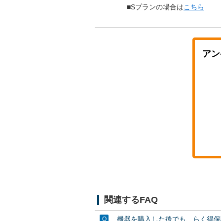
■Sプランの場合は
こちら
アン
関連するFAQ
機器を購入した後でも、らく得保