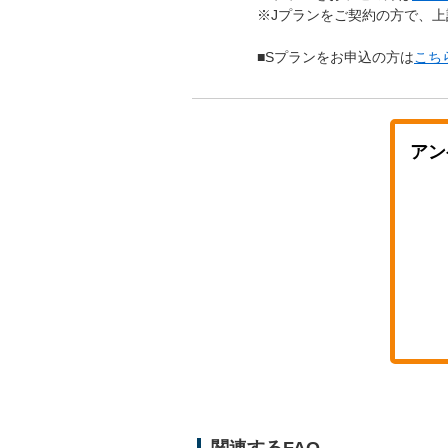
※Jプランをご契約の方で、
■Sプランをお申込の方は
こち
アン
関連するFAQ