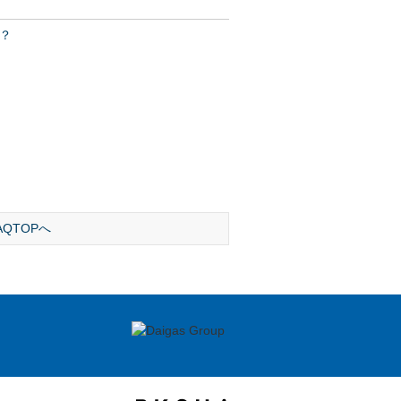
？
AQTOPへ