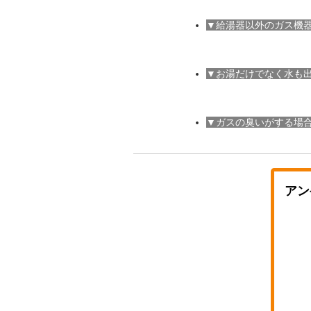
▼給湯器以外のガス機
▼お湯だけでなく水も
▼ガスの臭いがする場
アン