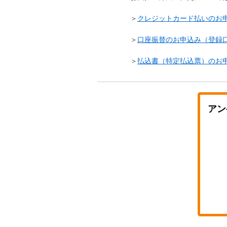
＞
クレジットカード払いのお
＞
口座振替のお申込み（登録
＞
払込書（特定払込票）のお
アン