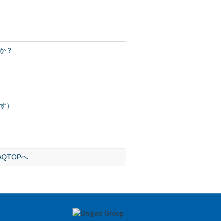
か？
す）
AQTOPへ