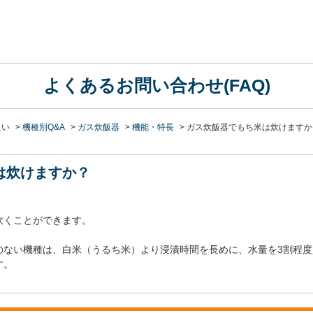
よくあるお問い合わせ(FAQ)
たい
>
機種別Q&A
>
ガス炊飯器
>
機能・特長
>
ガス炊飯器でもち米は炊けますか
は炊けますか？
炊くことができます。
のない機種は、白米（うるち米）より浸漬時間を長めに、水量を3割程
す。