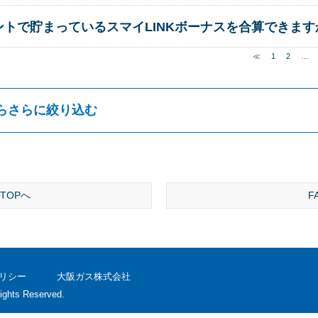
ントで貯まっているスマイLINKボーナスを合算できます
≪
1
2
…
らさらに絞り込む
TOPへ
F
リシー
大阪ガス株式会社
ights Reserved.